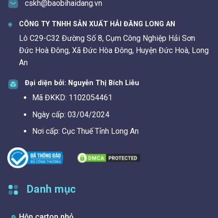
cskh@baobihaidang.vn
CÔNG TY TNHH SẢN XUẤT HẢI ĐĂNG LONG AN
Lô C29-C32 Đường Số 8, Cụm Công Nghiệp Hải Sơn
Đức Hoà Đông, Xã Đức Hòa Đông, Huyện Đức Hoà, Long
An
Đại diện bởi: Nguyễn Thị Bích Liễu
Mã ĐKKD: 1102054461
Ngày cấp: 03/04/2024
Nơi cấp: Cục Thuế Tỉnh Long An
Danh mục
Hộp carton nhỏ